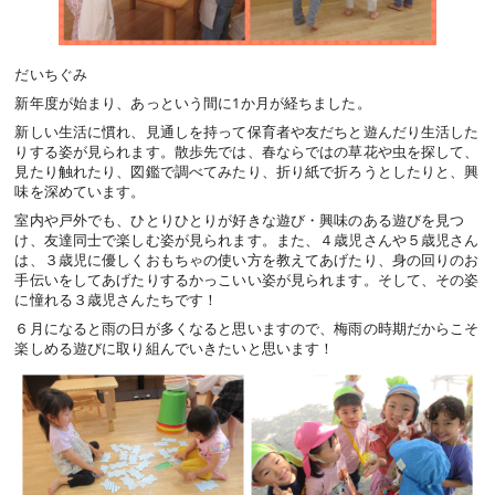
だいちぐみ
新年度が始まり、あっという間に
1
か月が経ちました。
新しい生活に慣れ、見通しを持って保育者や友だちと遊んだり生活した
りする姿が見られます。散歩先では、春ならではの草花や虫を探して、
見たり触れたり、図鑑で調べてみたり、折り紙で折ろうとしたりと、興
味を深めています。
室内や戸外でも、ひとりひとりが好きな遊び・興味のある遊びを見つ
け、友達同士で楽しむ姿が見られます。また、４歳児さんや５歳児さん
は、３歳児に優しくおもちゃの使い方を教えてあげたり、身の回りのお
手伝いをしてあげたりするかっこいい姿が見られます。そして、その姿
に憧れる３歳児さんたちです！
６月になると雨の日が多くなると思いますので、梅雨の時期だからこそ
楽しめる遊びに取り組んでいきたいと思います！