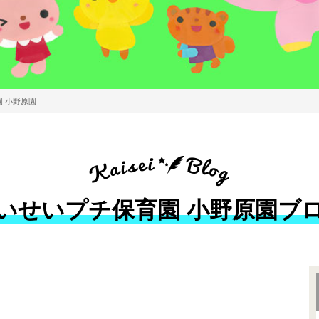
 小野原園
いせいプチ保育園 小野原園ブ