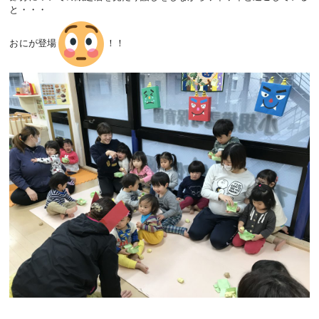
と・・・
おにが登場
！！