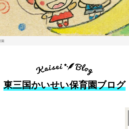
育園
東三国かいせい保育園ブログ