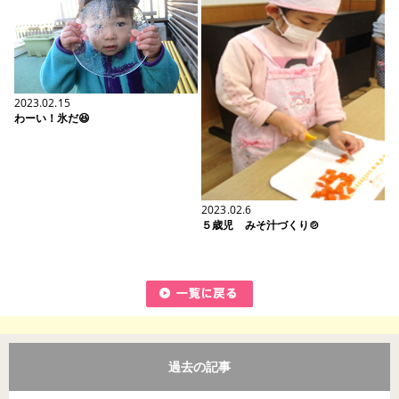
2023.02.15
わーい！氷だ😆
2023.02.6
５歳児 みそ汁づくり🍲
過去の記事