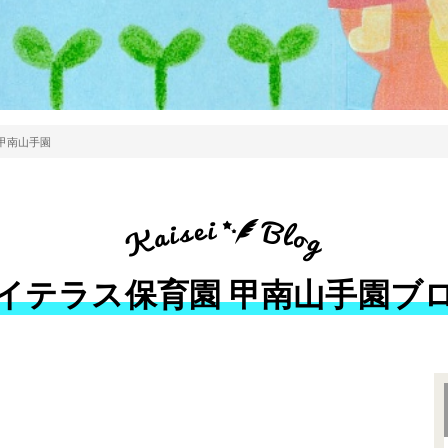
甲南山手園
イテラス保育園 甲南山手園ブ