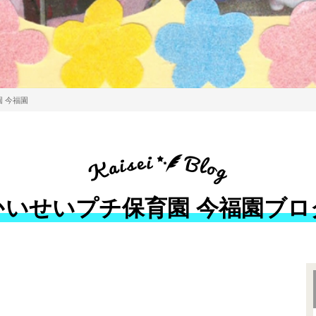
 今福園
かいせいプチ保育園 今福園ブロ