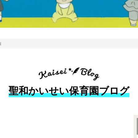
園
聖和かいせい保育園ブログ