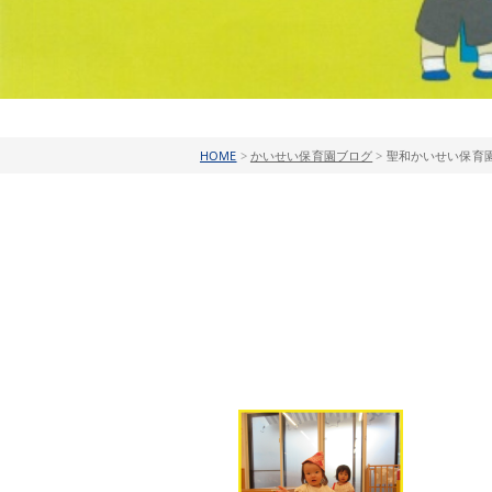
HOME
>
かいせい保育園ブログ
>
聖和かいせい保育