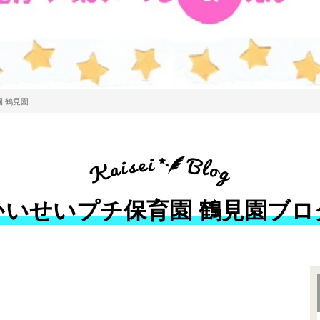
 鶴見園
かいせいプチ保育園 鶴見園ブロ