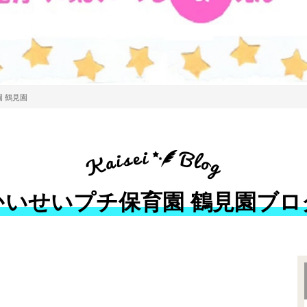
 鶴見園
かいせいプチ保育園 鶴見園ブロ