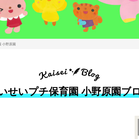
 小野原園
いせいプチ保育園 小野原園ブ