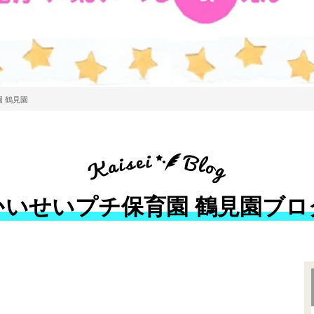
 鶴見園
かいせいプチ保育園 鶴見園ブロ