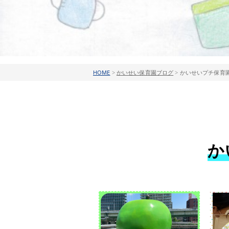
HOME
>
かいせい保育園ブログ
>
かいせいプチ保育園
か