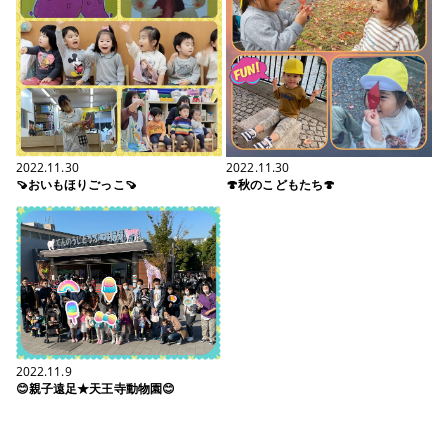
2022.11.30
2022.11.30
🍠おいもほりごっこ🍠
🍄秋のこどもたち🍄
2022.11.9
😊親子遠足★天王寺動物園😊