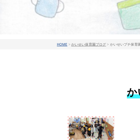
HOME
>
かいせい保育園ブログ
>
かいせいプチ保育園
か