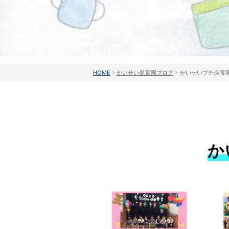
HOME
>
かいせい保育園ブログ
>
かいせいプチ保育園
か