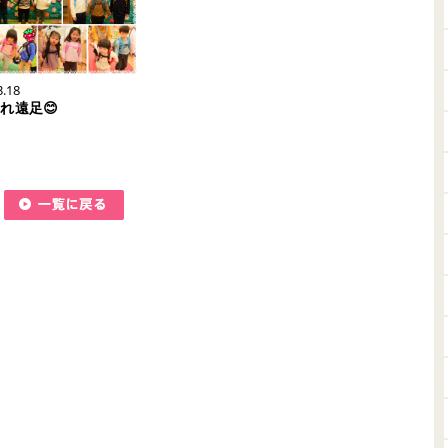
3.18
別れ遠足😊