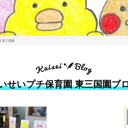
 東三国園
いせいプチ保育園 東三国園ブ