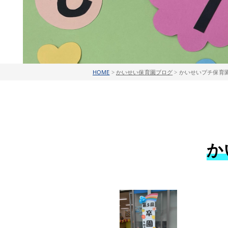
HOME
>
かいせい保育園ブログ
>
かいせいプチ保育園
か