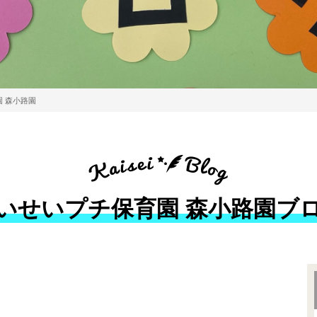
 森小路園
いせいプチ保育園 森小路園ブ