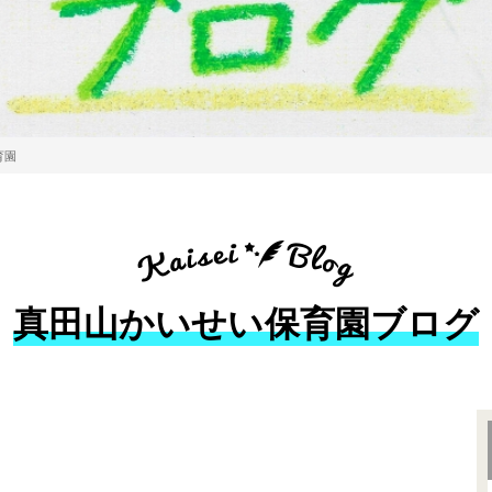
育園
真田山かいせい保育園ブログ