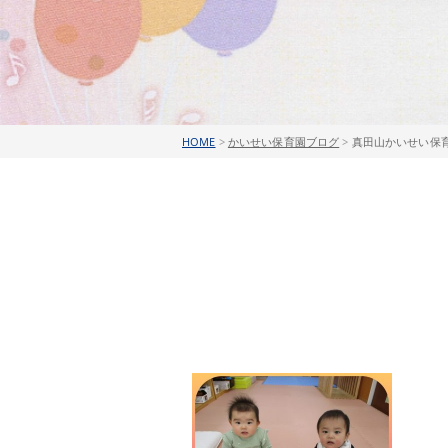
HOME
>
かいせい保育園ブログ
>
真田山かいせい保