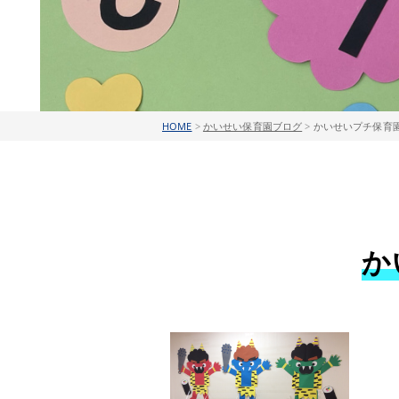
HOME
>
かいせい保育園ブログ
>
かいせいプチ保育園
か