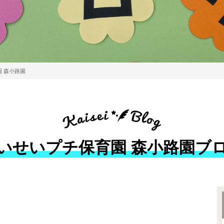
 森小路園
いせいプチ保育園 森小路園ブ