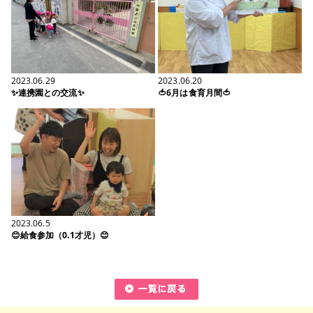
2023.06.29
2023.06.20
✨連携園との交流✨
🍅6月は食育月間🍅
2023.06.5
😊給食参加（0.1才児）😊