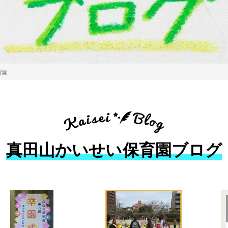
育園
真田山かいせい保育園ブログ