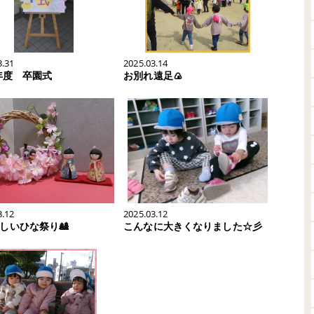
3.31
2025.03.14
4年度 卒園式
お別れ遠足🍙
3.12
2025.03.12
れしいひな祭り🎎
こんなに大きくなりました☆彡