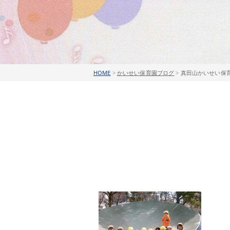
HOME
>
かいせい保育園ブログ
>
真田山かいせい保