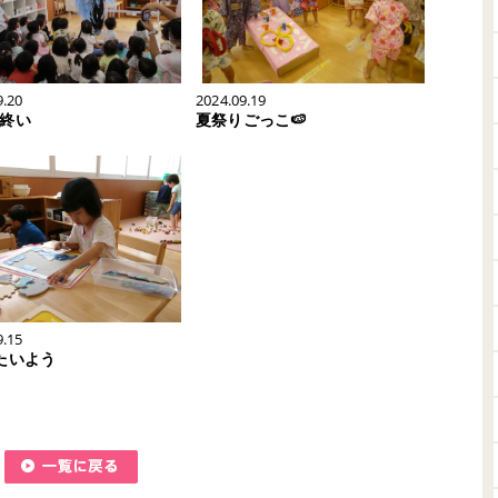
9.20
2024.09.19
終い
夏祭りごっこ🍉
9.15
たいよう