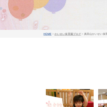
HOME
>
かいせい保育園ブログ
>
真田山かいせい保