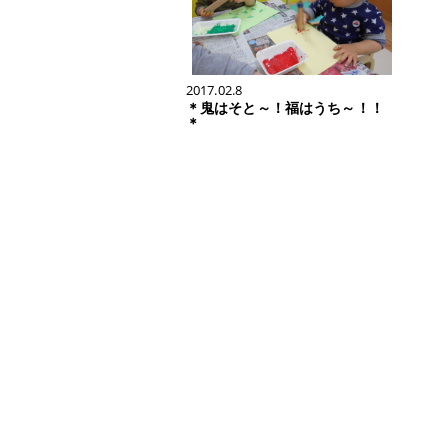
2017.02.8
＊鬼はそと～！福はうち～！！
＊