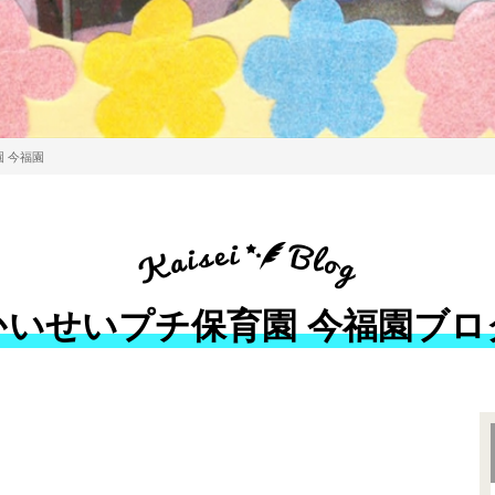
 今福園
かいせいプチ保育園 今福園ブロ