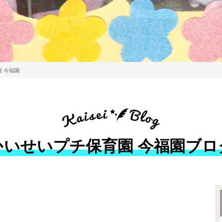
 今福園
かいせいプチ保育園 今福園ブロ