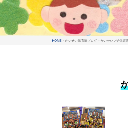
HOME
>
かいせい保育園ブログ
>
かいせいプチ保育園