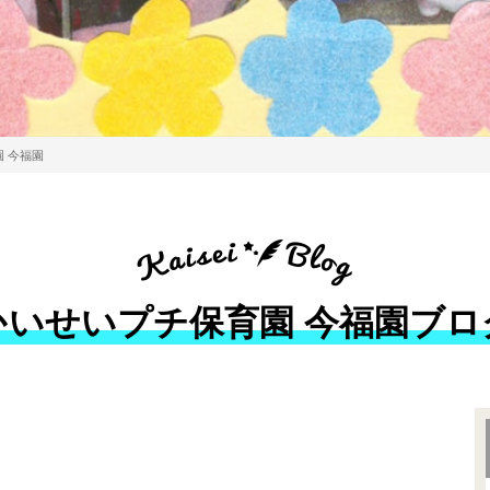
 今福園
かいせいプチ保育園 今福園ブロ