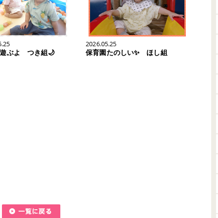
5.25
2026.05.25
遊ぶよ つき組🌙
保育園たのしい✨ ほし組