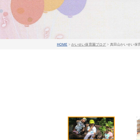
HOME
>
かいせい保育園ブログ
>
真田山かいせい保