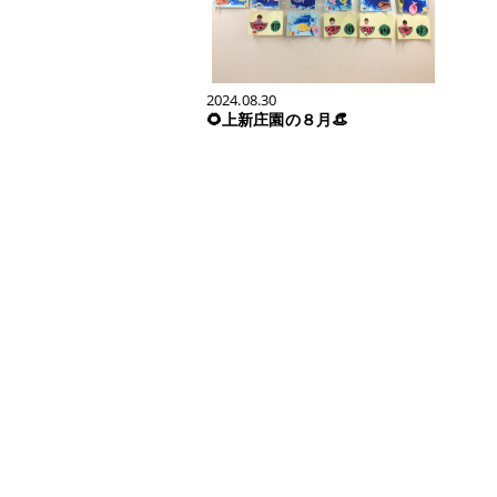
2024.08.30
🌻上新庄園の８月👒