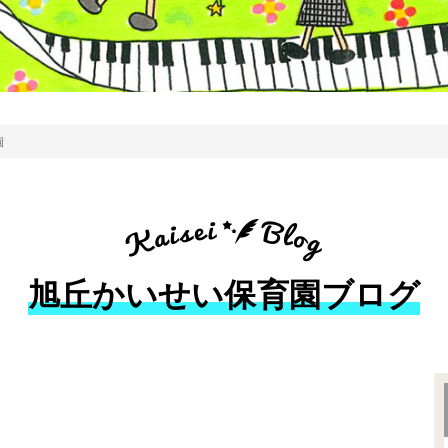
園
旭丘かいせい保育園ブログ