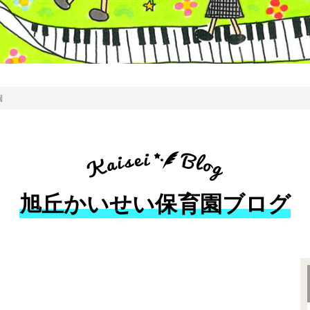
園
旭丘かいせい保育園ブログ