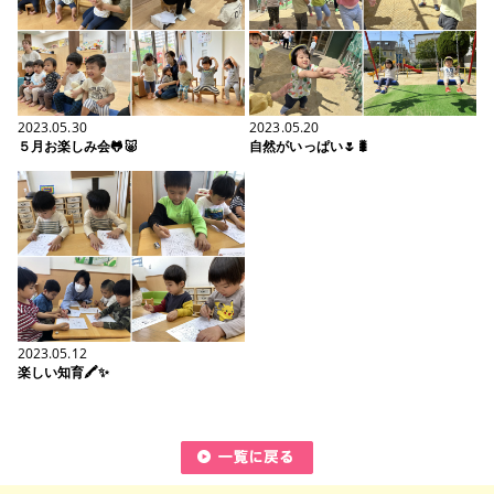
2023.05.30
2023.05.20
５月お楽しみ会🐸🐷
自然がいっぱい🌷🐛
2023.05.12
楽しい知育🖍✨