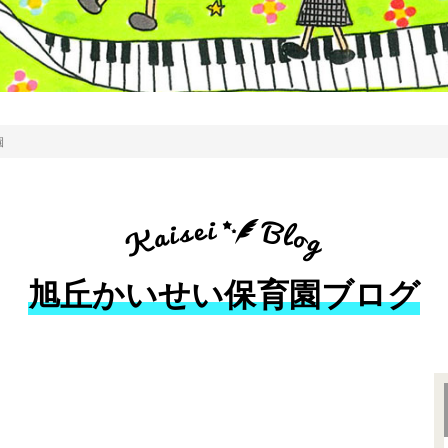
園
旭丘かいせい保育園ブログ