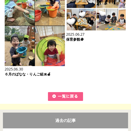
2025.06.27
保育参観🍇
2025.06.30
６月のばなな・りんご組🍌🍎
過去の記事