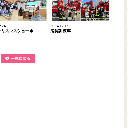
2.24
2024.12.13
4クリスマスショー🎄
消防訓練🚒